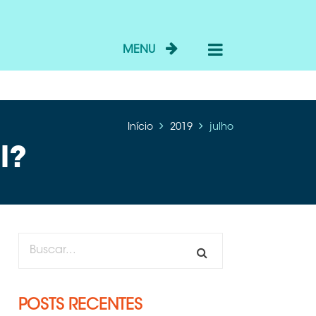
MENU
Início
2019
julho
l?
POSTS RECENTES