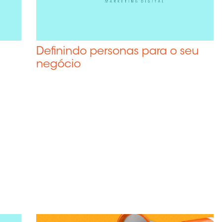
viços – Manutenção de Sites
rdPress
g
Definindo personas para o seu
ntato
negócio