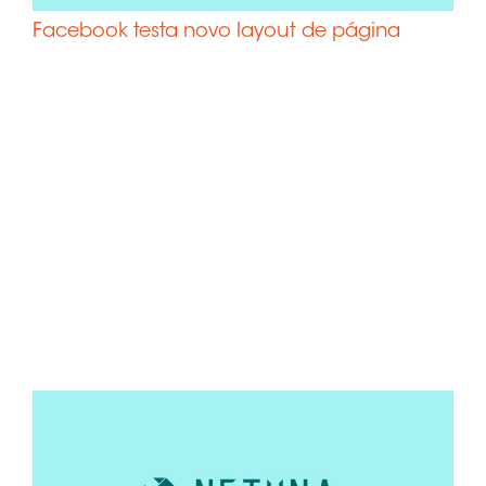
Design
Facebook testa novo layout de página
Gráfico
Clientes
Serviços –
Manutenção
de Sites
WordPress
Blog
Contato