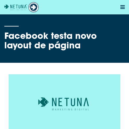
Home
Sobre a
Netuna
Facebook testa novo
layout de página
Portfolios
Sites
Vídeos e
Animações
E-mail
Marketing
Identidade
Visual