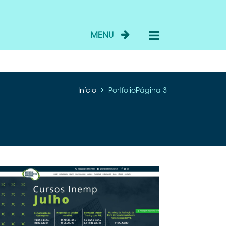
MENU
Início
Portfolio
Página 3