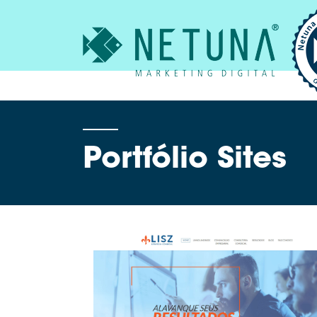
Ho
Sob
Por
S
Portfólio Sites
V
E
I
D
Cli