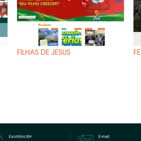
FILHAS DE JESUS
F
Escritório BH:
E-mail: