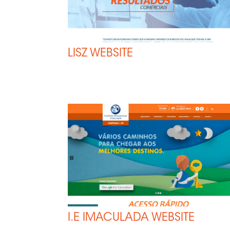
Ser
Wo
Blo
LISZ WEBSITE
Co
I.E IMACULADA WEBSITE