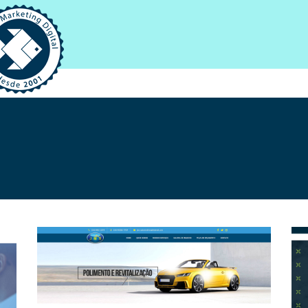
me
re a Netuna
tfolios
ites
ídeos e Animações
-mail Marketing
dentidade Visual
esign Gráfico
entes