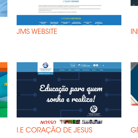
viços – Manutenção de Sites
rdPress
g
JMS WEBSITE
IN
ntato
I.E CORAÇÃO DE JESUS
G